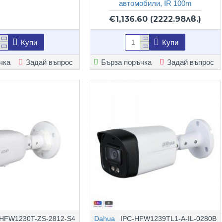
автомобили, IR 100m
€1,136.60
(2222.98лв.)
Купи
Купи
чка
Задай въпрос
Бърза поръчка
Задай въпрос
-HFW1230T-ZS-2812-S4
Dahua
IPC-HFW1239TL1-A-IL-0280B