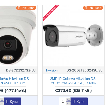
Не е в наличност
Top Brand
Top Brand
DS-2CD2327G2-LU
Hikvision
DS-2CD2T26G2-ISU/SL
lorVu Hikvision DS-
2MP IP ColorVu Hikvision DS-
7G2-LU, IR 30m
2CD2T26G2-ISU/SL, IR 60m
96
(477.14лв.)
€273.60
(535.11лв.)
Купи
Купи