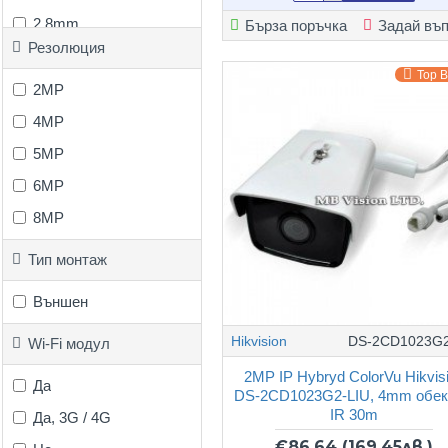
2.8mm
Бърза поръчка
Задай въ
Резолюция
3.6mm
Top 
4mm
2MP
8-32mm моторизиран
4MP
5MP
6MP
8MP
Тип монтаж
Външен
Hikvision
DS-2CD1023G2
Wi-Fi модул
2MP IP Hybryd ColorVu Hikvis
Да
DS-2CD1023G2-LIU, 4mm обек
IR 30m
Да, 3G / 4G
€86.64
(169.45лв.)