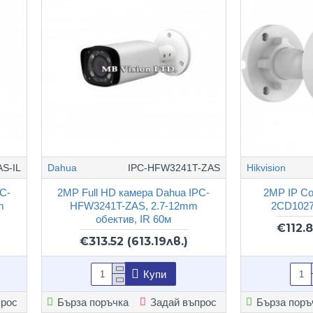
S-IL
Dahua
IPC-HFW3241T-ZAS
Hikvision
PC-
2MP Full HD камера Dahua IPC-
2MP IP Co
m
HFW3241T-ZAS, 2.7-12mm
2CD1027
обектив, IR 60м
€112.
€313.52
(613.19лв.)
Купи
прос
Бърза поръчка
Задай въпрос
Бърза поръ