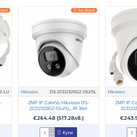
Brand
Top Brand
2-LU
Hikvision
DS-2CD2326G2-ISU/SL
Hikvision
-
2MP IP ColorVu Hikvision DS-
2MP IP Co
2CD2326G2-ISU/SL, IR 30m
2CD232
€264.48
(517.28лв.)
€243.
Купи