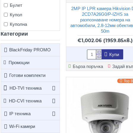
Булет
2MP IP LPR камера Hikvision 
2CD7A26G0/P-IZHS за
Купол
разпознаване номера на
Куполна
автомобили, 2.8-12мм обектив
50m
Категории
€1,002.06
(1959.85лв.)
BlackFriday PROMO
Купи
Промоции
Бърза поръчка
Задай въ
Готови комплекти
Top 
HD-TVI техника
HD-CVI техника
IP техника
Wi-Fi камери