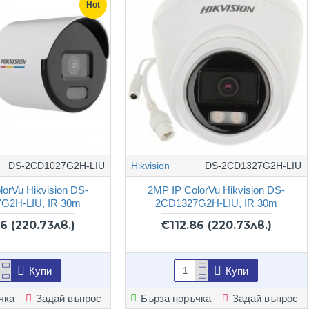
Hot
DS-2CD1027G2H-LIU
Hikvision
DS-2CD1327G2H-LIU
lorVu Hikvision DS-
2MP IP ColorVu Hikvision DS-
G2H-LIU, IR 30m
2CD1327G2H-LIU, IR 30m
86
(220.73лв.)
€112.86
(220.73лв.)
Купи
Купи
чка
Задай въпрос
Бърза поръчка
Задай въпрос