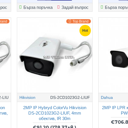
прос
Бърза поръчка
Задай въпрос
Бърза поръ
Brand
Top Brand
Hot
-LIU
Hikvision
DS-2CD1023G2-LIUF
Dahua
ion
2MP IP Hybryd ColorVu Hikvision
2MP IP LPR 
тив,
DS-2CD1023G2-LIUF, 4mm
PW
обектив, IR 30m
€706.
€91.20
(178.37лв.)