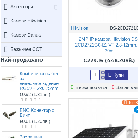
Аксесоари
Камери Hikvision
Hikvision
DS-2CD2721G
Камери Dahua
2MP IP камера Hikvision DS
2CD2721G0-IZ, VF 2.8-12mm,
Безжичен СОТ
30m
Най-продавано
€229.16
(448.20лв.)
Комбиниран кабел
Купи
за
видеонаблюдение
Бърза поръчка
Задай въ
RG59 + 2x0,75mm
€0.92
(1.81лв.)
Top 
BNC Kонектор с
Винт
€0.61
(1.20лв.)
Захранващ