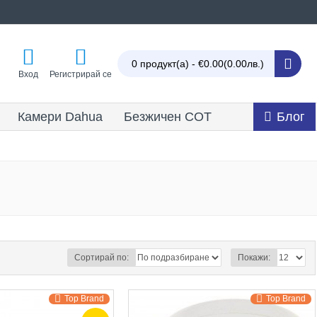
0 продукт(а) - €0.00
(0.00лв.)
Вход
Регистрирай се
Камери Dahua
Безжичен СОТ
Блог
Сортирай по:
Покажи:
Top Brand
Top Brand