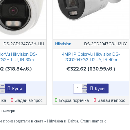
DS-2CD1347G2H-LIU
Hikvision
DS-2CD2047G3-LI2UY
lorVu Hikvision DS-
4MP IP ColorVu Hikvision DS-
G2H-LIU, IR 30m
2CD2047G3-LI2UY, IR 40m
02
(318.84лв.)
€322.62
(630.99лв.)
Купи
Купи
чка
Задай въпрос
Бърза поръчка
Задай въпрос
и камери.
 производители в света - Hikvision и Dahua. Отличават се с