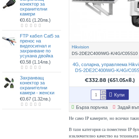
конектор за
охранителни
камери
€0.61
(1.20лв.)
FTP кабел Cat5 за
пренос на
видеосигнал и
Hikvision
захранване по
DS-2DE2C400IWG-K/4G/C05S10
усукана двойка
€0.58
(1.14лв.)
4G, соларна, управляема Hikvi
DS-2DE2C400IWG-K/4G/C05
Захранващ
€332.88
(651.05лв.)
конектор за
охранителни
камери - женски
Купи
€0.67
(1.32лв.)
Бърза поръчка
Задай въ
Не само IP камерите, но всички таки
В тази категория са поместени IP бу
изключително качество на техниката