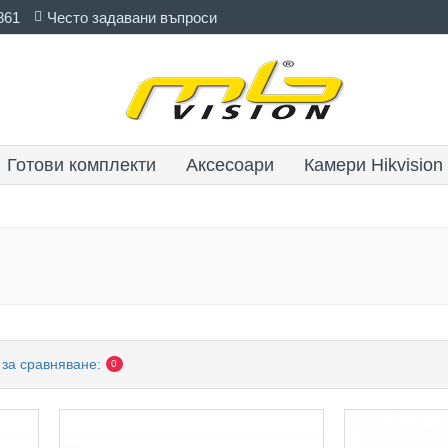
861
Често задавани въпроси
Готови комплекти
Аксесоари
Камери Hikvision
 за сравняване:
0