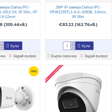
амера Dahua IPC-
2MP IP камера Dahua IPC-
-2812-S4, IR 50m, VF
HFW1239TL1-A-IL-0280B, 3.6mm,
2.8-12mm
IR 30m
18
(305.46лв.)
€83.22
(162.76лв.)
Купи
Купи
чка
Задай въпрос
Бърза поръчка
Задай въпрос
Не е в наличност
Hot