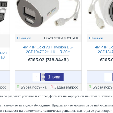
Hikvision
DS-2CD1047G2H-LIU
Hikvision
4MP IP ColorVu Hikvision DS-
4MP IP Co
2CD1047G2H-LIU, IR 30m
2CD1347
sion
S10
€163.02
(318.84лв.)
€163.
Купи
прос
Бърза поръчка
Задай въпрос
Бърза поръ
ва се разделят условно и според формата на корпуса си на булет и куполн
лет камерите за видеонаблюдение. Предлаганите модели са от най-големите
 и гъвкавост на възможните технически решения, които да се реализират.