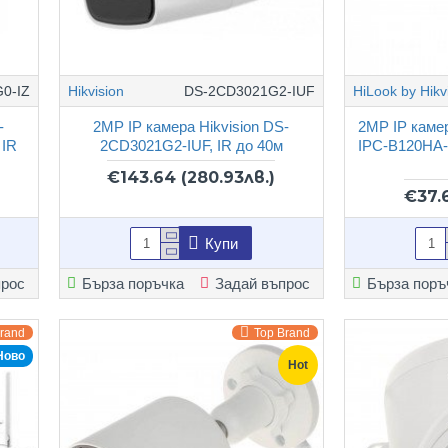
0-IZ
Hikvision
DS-2CD3021G2-IUF
HiLook by Hikv
-
2MP IP камера Hikvision DS-
2MP IP камер
 IR
2CD3021G2-IUF, IR до 40м
IPC-B120HA-
€143.64
(280.93лв.)
€37.
Купи
прос
Бърза поръчка
Задай въпрос
Бърза поръ
Brand
Top Brand
Ново
Hot