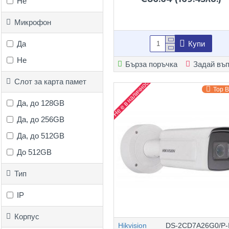
Не
Микрофон
Да
Купи
Не
Бърза поръчка
Задай въ
Слот за карта памет
Не е в наличност
Top 
Да, до 128GB
Да, до 256GB
Да, до 512GB
До 512GB
Тип
IP
Корпус
Hikvision
DS-2CD7A26G0/P-