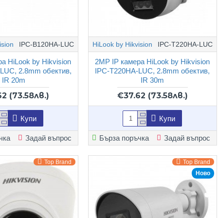
ision
IPC-B120HA-LUC
HiLook by Hikvision
IPC-T220HA-LUC
а HiLook by Hikvision
2MP IP камера HiLook by Hikvision
LUC, 2.8mm обектив,
IPC-T220HA-LUC, 2.8mm обектив,
IR 20m
IR 30m
62
(73.58лв.)
€37.62
(73.58лв.)
Купи
Купи
чка
Задай въпрос
Бърза поръчка
Задай въпрос
Top Brand
Top Brand
Ново