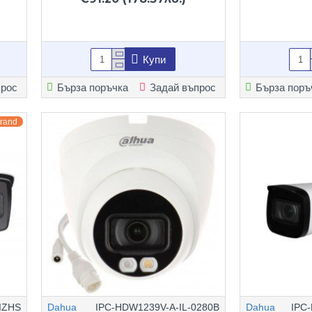
Купи
прос
Бърза поръчка
Задай въпрос
Бърза поръ
Brand
IZHS
Dahua
IPC-HDW1239V-A-IL-0280B
Dahua
IPC