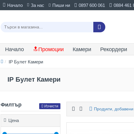
Начало
За нас
Пиши ни
0897 600 061
0884 461 
Начало
🔝Промоции
Камери
Рекордери
IP Булет Камери
IP Булет Камери
Филтър
Изчисти
Продукти, добавени
Цена