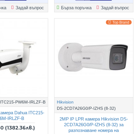
чка
Задай въпрос
Бърза поръчка
Задай въпрос
Top Brand
ITC215-PW6M-IRLZF-B
Hikvision
DS-2CD7A26G0/P-IZHS (8-32)
камера Dahua ITC215-
6M-IRLZF-B
2MP IP LPR камера Hikvision DS-
2CD7A26G0/P-IZHS (8-32) за
80
(1382.36лв.)
разпознаване номера на