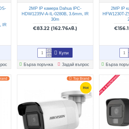
DS-
2MP IP камера Dahua IPC-
2MP IP к
HDW1239V-A-IL-0280B, 3.6mm, IR
HFW1230T-ZS
30m
, IR
€83.22
(162.76лв.)
€156.
Купи
прос
Бърза поръчка
Задай въпрос
Бърза поръ
Не е в наличност
Brand
Top Brand
Hot