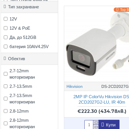
Тип захранване
50m
Top 
50m Hybrid ColorVu
12V
60m
12V & PoE
60m Dual Light
Да, до 512GB
80m
батерия 10Ah/4.25V
80m Hybrid ColorVu
Обектив
80m Hyrbid ColorVu
2.7-12mm
100m
моторизиран
2.7-13.5mm
Hikvision
DS-2CD2027G
2.7-13.5mm
2MP IP ColorVu Hikvision DS
моторизиран
2CD2027G2-LU, IR 40m
2.8-12mm
€222.30
(434.78лв.)
2.8-12mm
Купи
моторизиран