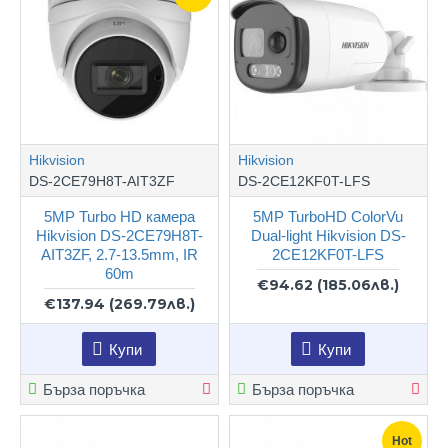
Hikvision
Hikvision
DS-2CE79H8T-AIT3ZF
DS-2CE12KF0T-LFS
5MP Turbo HD камера
5MP TurboHD ColorVu
Hikvision DS-2CE79H8T-
Dual-light Hikvision DS-
AIT3ZF, 2.7-13.5mm, IR
2CE12KF0T-LFS
60m
€94.62
(185.06лв.)
€137.94
(269.79лв.)
Купи
Купи
Бърза поръчка
Бърза поръчка
Hot