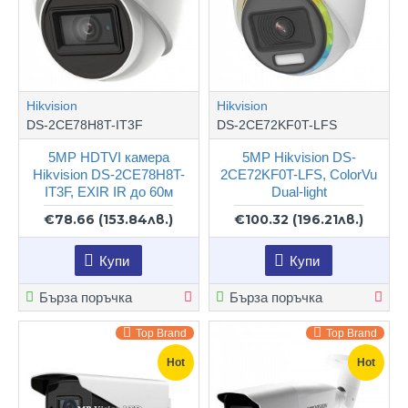
Hikvision
Hikvision
DS-2CE78H8T-IT3F
DS-2CE72KF0T-LFS
5MP HDTVI камера
5MP Hikvision DS-
Hikvision DS-2CE78H8T-
2CE72KF0T-LFS, ColorVu
IT3F, EXIR IR до 60м
Dual-light
€78.66
(153.84лв.)
€100.32
(196.21лв.)
Купи
Купи
Бърза поръчка
Бърза поръчка
Top Brand
Top Brand
Hot
Hot