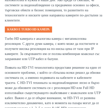
наложителна и нужна в наши дни. Ако преди се смяташе, че
системите за видеонаблюдение са предначени основно за офиси,
търговски обекти и бизнес помещения, то развитието на
технологиите и ниските цени направиха камерите по-достъпни за
клиентите.
КАКВО Е
TURBO HD
КАМЕРА
Turbo HD
камерата е аналогова камера с мегапикселова
резолюция. С други думи камера, с която може да постигнете и
получите висока резолюция на по-ниска цена от тази при
IP
камерите. За свързването им се ползва комбиниран коаксиал със
захранване или
UTP
кабел и балуни.
Появата на HD-TVI технологията предостави решение на един от
основните проблеми, с който се сблъ
с
ква всеки решил да обнови
системата си, а именно подмяната на кабелите и кабелните
трасета. С HD-TVI техниката за видеонаблюдение лесно и бързо
може да обновите системата си с резолюция HD или Full HD
използвайки съществуващото окабеляване с коаксиален или UTP
кабел. Важно е да се обърне внимание, че HD-TVI се развива
изключително динамично, като в момента на пазара могат да се