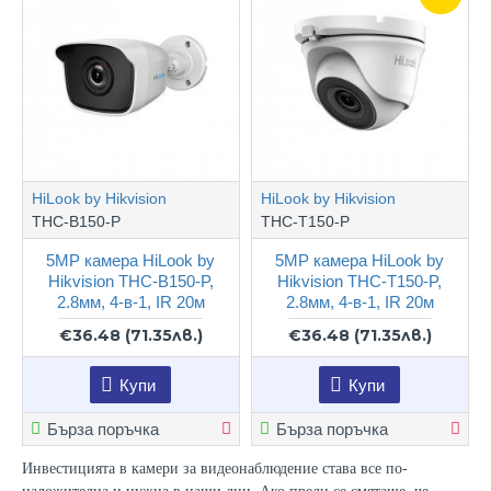
HiLook by Hikvision
HiLook by Hikvision
THC-B150-P
THC-T150-P
5MP камера HiLook by
5MP камера HiLook by
Hikvision THC-B150-P,
Hikvision THC-T150-P,
2.8мм, 4-в-1, IR 20м
2.8мм, 4-в-1, IR 20м
€36.48
(71.35лв.)
€36.48
(71.35лв.)
Купи
Купи
Бърза поръчка
Бърза поръчка
Инвестицията в камери за видеонаблюдение става все по-