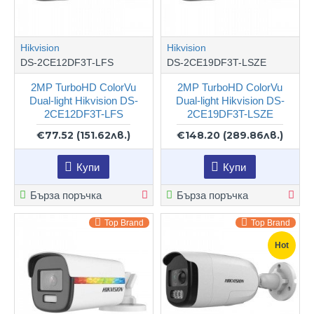
Hikvision
Hikvision
DS-2CE12DF3T-LFS
DS-2CE19DF3T-LSZE
2MP TurboHD ColorVu
2MP TurboHD ColorVu
Dual-light Hikvision DS-
Dual-light Hikvision DS-
2CE12DF3T-LFS
2CE19DF3T-LSZE
€77.52
(151.62лв.)
€148.20
(289.86лв.)
Купи
Купи
Бърза поръчка
Бърза поръчка
Top Brand
Top Brand
Hot