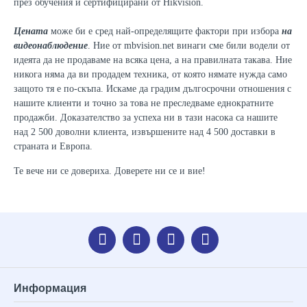
през обучения и сертифицирани от Hikvision.
Цената
може би е сред най-определящите фактори при избора
на
видеонаблюдение
. Ние от mbvision.net винаги сме били водели от
идеята да не продаваме на всяка цена, а на правилната такава. Ние
никога няма да ви продадем техника, от която нямате нужда само
защото тя е по-скъпа. И
с
каме да градим дългосрочни отношения с
нашите клиенти и точно за това не преследваме еднократните
продажби. Доказателство за успеха ни в тази насока са нашите
над 2 500 доволни клиента, извършените над 4 500 доставки в
страната и Европа.
Те вече ни се довериха. Доверете ни се и вие!
Информация