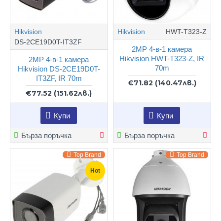
Hikvision
Hikvision
HWT-T323-Z
DS-2CE19D0T-IT3ZF
2MP 4-в-1 камера
Hikvision HWT-T323-Z, IR
2MP 4-в-1 камера
70m
Hikvision DS-2CE19D0T-
IT3ZF, IR 70m
€71.82
(140.47лв.)
€77.52
(151.62лв.)
Купи
Купи
Бърза поръчка
Бърза поръчка
Top Brand
Top Brand
Hot