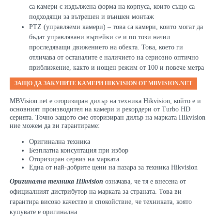
са камери с издължена форма на корпуса, които също са
подходящи за вътрешен и външен монтаж
PTZ (
управляеми камери) – това са камери, които могат да
бъдат управлявани въртейки се и по този начил
проследяващи движението на обекта. Това, което ги
отличава от останалите е наличието на сериозно оптично
приближение, както и нощен режим от 100 и повече метра
ЗАЩО ДА ЗАКУПИТЕ КАМЕРИ
HIKVISION
ОТ
MBVISION.NET
MBVision.net е оторизиран дилър на техника Hikvision, който е и
основният производител на камери и рекордери от Turbo HD
серията. Точно защото сме оторизиран дилър на марката Hikvision
ние можем да ви гарантираме:
Оригинална техника
Безплатна консултация при избор
Оторизиран сервиз на марката
Една от най-добрите цени на пазара за техника Hikvision
Оригинална техника Hikvision
означава, че тя е внесена от
официалният дистрибутор на марката за страната. Това ви
гарантира високо качество и спокойствие, че техниката, която
купувате е оригинална