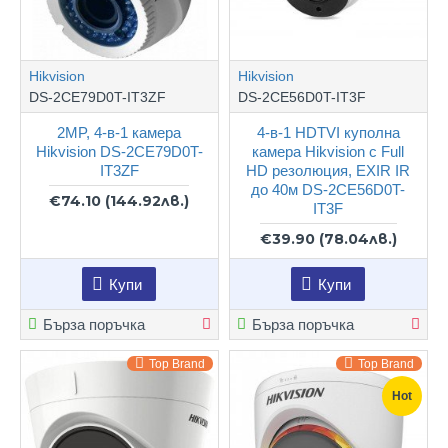
Hikvision
Hikvision
DS-2CE79D0T-IT3ZF
DS-2CE56D0T-IT3F
2MP, 4-в-1 камера
4-в-1 HDTVI куполна
Hikvision DS-2CE79D0T-
камера Hikvision с Full
IT3ZF
HD резолюция, EXIR IR
до 40м DS-2CE56D0T-
€74.10
(144.92лв.)
IT3F
€39.90
(78.04лв.)
Купи
Купи
Бърза поръчка
Бърза поръчка
Top Brand
Top Brand
Hot