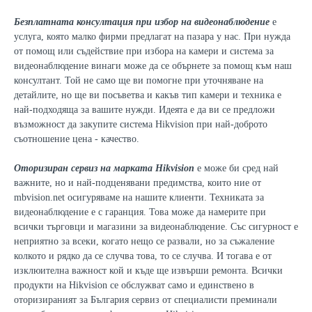
Безплатната консултация при избор на видеонаблюдение
е
услуга, която малко фирми предлагат на пазара у нас. При нужда
от помощ или съдействие при избора на камери и система за
видеонаблюдение винаги може да се обърнете за помощ към наш
консултант. Той не само ще ви помогне при уточняване на
детайлите, но ще ви посъветва и какъв тип камери и техника е
най-подходяща за вашите нужди. Идеята е да ви се предложи
възможност да закупите система Hikvision при най-доброто
съотношение цена - качество.
Оторизиран сервиз на марката Hikvision
е може би сред най
важните, но и най-подценявани предимства, които ние от
mbvision.net осигуряваме на нашите клиенти. Техниката за
видеонаблюдение е с гаранция. Това може да намерите при
всички търговци и магазини за видеонаблюдение. Със сигурност е
неприятно за всеки, когато нещо се развали, но за съжаление
колкото и рядко да се случва това, то се случва. И тогава е от
изклюителна важност кой и къде ще извърши ремонта. Всички
продукти на Hikvision се обслужват само и единствено в
оторизираният за България сервиз от специалисти преминали