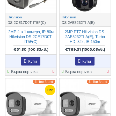
Hikvision
Hikvision
DS-2CE17D0T-IT5F(C)
DS-2AE5232TI-A(E)
2MP 4-в-1 камера, IR 80м
2MP PTZ Hikvision DS-
Hikvision DS-2CE17D0T-
2AE5232TI-A(E), Turbo
IT5F(C)
HD, 32x, IR 150m
€51.30
(100.33лв.)
€769.51
(1505.03лв.)
Купи
Купи
Бърза поръчка
Бърза поръчка
Top Brand
Top Brand
Hot