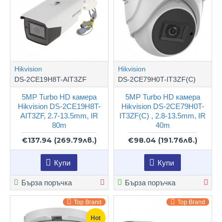
Hikvision
Hikvision
DS-2CE19H8T-AIT3ZF
DS-2CE79H0T-IT3ZF(C)
5MP Turbo HD камера
5MP Turbo HD камера
Hikvision DS-2CE19H8T-
Hikvision DS-2CE79H0T-
AIT3ZF, 2.7-13.5mm, IR
IT3ZF(C) , 2.8-13.5mm, IR
80m
40m
€137.94
(269.79лв.)
€98.04
(191.76лв.)
Купи
Купи
Бърза поръчка
Бърза поръчка
Top Brand
Top Brand
Hot