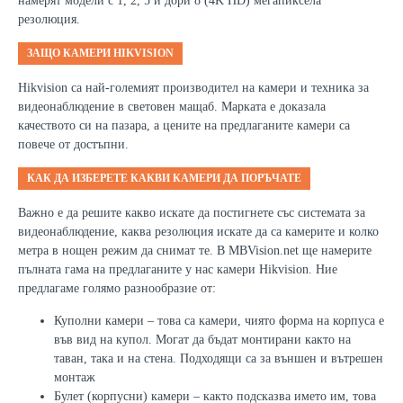
намерят модели с 1, 2, 5 и дори 8 (4K HD) мегапиксела
резолюция.
ЗАЩО КАМЕРИ
HIKVISION
Hikvision
са най-големият производител на камери и техника за
видеонаблюдение в световен мащаб. Марката е доказала
качеството си на пазара, а цените на предлаганите камери са
повече от достъпни.
КАК ДА ИЗБЕРЕТЕ КАКВИ КАМЕРИ ДА ПОРЪЧАТЕ
Важно е да решите какво искате да постигнете със системата за
видеонаблюдение, каква резолюция искате да са камерите и колко
метра в нощен режим да снимат те. В
MBVision.net
ще намерите
пълната гама на предлаганите у нас камери
Hikvision.
Ние
предлагаме голямо разнообразие от:
Куполни камери – това са камери, чиято форма на корпуса е
във вид на купол. Могат да бъдат монтирани както на
таван, така и на стена. Подходящи са за външен и вътрешен
монтаж
Булет (корпусни) камери – както подсказва името им, това