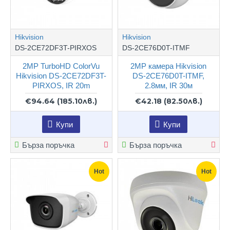
Hikvision
Hikvision
DS-2CE72DF3T-PIRXOS
DS-2CE76D0T-ITMF
2MP TurboHD ColorVu
2MP камера Hikvision
Hikvision DS-2CE72DF3T-
DS-2CE76D0T-ITMF,
PIRXOS, IR 20m
2.8мм, IR 30м
€94.64
(185.10лв.)
€42.18
(82.50лв.)
Купи
Купи
Бърза поръчка
Бърза поръчка
Hot
Hot